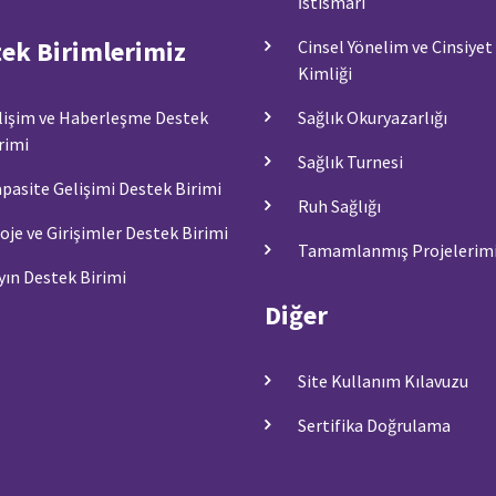
İstismarı
ek Birimlerimiz
Cinsel Yönelim ve Cinsiyet
Kimliği
lişim ve Haberleşme Destek
Sağlık Okuryazarlığı
rimi
Sağlık Turnesi
pasite Gelişimi Destek Birimi
Ruh Sağlığı
oje ve Girişimler Destek Birimi
Tamamlanmış Projelerim
yın Destek Birimi
Diğer
Site Kullanım Kılavuzu
Sertifika Doğrulama