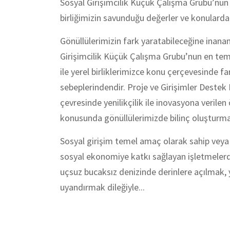
Sosyal Girişimcilik Küçük Çalışma Grubu’nun v
birliğimizin savunduğu değerler ve konularda
Gönüllülerimizin fark yaratabileceğine inana
Girişimcilik Küçük Çalışma Grubu’nun en temel
ile yerel birliklerimizce konu çerçevesinde 
sebeplerindendir. Proje ve Girişimler Destek B
çevresinde yenilikçilik ile inovasyona verile
konusunda gönüllülerimizde bilinç oluşturm
Sosyal girişim temel amaç olarak sahip veya 
sosyal ekonomiye katkı sağlayan işletmelerdir
uçsuz bucaksız denizinde derinlere açılmak, y
uyandırmak dileğiyle...