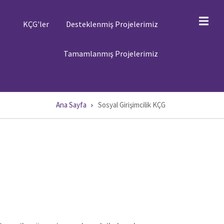
ST
KÇG'ler
Desteklenmiş Projelerimiz
ENÜ
ST
Tamamlanmış Projelerimiz
ENÜ
Ana Sayfa
Sosyal Girişimcilik KÇG