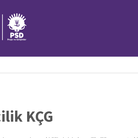
Ü
M
1
Ü
M
2
ilik KÇG