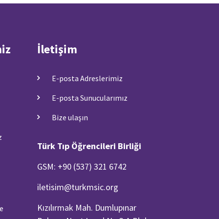
miz
İletişim
E-posta Adreslerimiz
E-posta Sunucularımız
Bize ulaşın
z
Türk Tıp Öğrencileri Birliği
GSM: +90 (537) 321 6742
iletisim@turkmsic.org
Kızılırmak Mah. Dumlupınar
ve