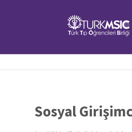
Ana
içeriğe
atla
Sayfa
yolu
Sosyal Girişimc