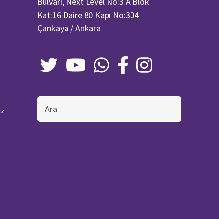
Bulvarı, Next Level No:3 A Blok
Kat:16 Daire 80 Kapı No:304
Çankaya / Ankara
Bu
iz
sitede
ara