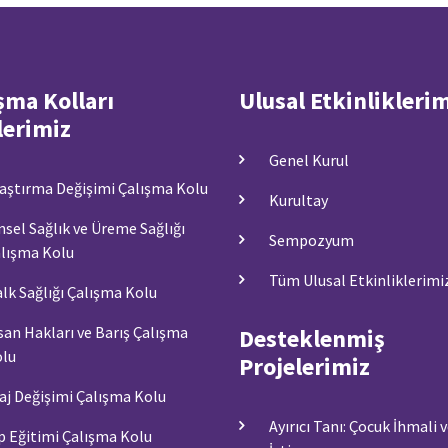
şma Kolları
Ulusal Etkinlikleri
lerimiz
Genel Kurul
aştırma Değişimi Çalışma Kolu
Kurultay
nsel Sağlık ve Üreme Sağlığı
Sempozyum
lışma Kolu
Tüm Ulusal Etkinliklerimi
lk Sağlığı Çalışma Kolu
san Hakları ve Barış Çalışma
Desteklenmiş
lu
Projelerimiz
aj Değişimi Çalışma Kolu
Ayırıcı Tanı: Çocuk İhmali 
p Eğitimi Çalışma Kolu