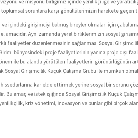
izyonu ve misyonu birliğimiz içinde yenilikçiliğe ve yaratıcıl
 toplumsal sorunlara karşı gönüllülerimizin harekete geçen t
n ve içindeki girişimciyi bulmuş bireyler olmaları için çabal
 amacıdır. Aynı zamanda yerel birliklerimizin sosyal girişimc
farklı faaliyetler düzenlenmesinin sağlanması Sosyal Girişimc
irimi bünyesindeki proje faaliyetlerinin yanına proje dışı faa
n önem ile bu alanda yürütülen faaliyetlerin görünürlüğünün art
ak Sosyal Girişimcilik Küçük Çalışma Grubu ile mümkün olmak
hissedarlarına kar elde ettirmek yerine sosyal bir sorunu çö
. Bu amaç ve istek ışığında Sosyal Girişimcilik Küçük Çalışma 
enilikçilik, kriz yönetimi, inovasyon ve bunlar gibi birçok a