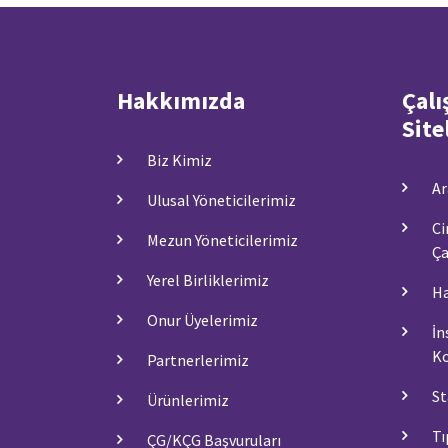
Hakkımızda
Çalı
Site
Biz Kimiz
Ar
Ulusal Yöneticilerimiz
Ci
Mezun Yöneticilerimiz
Ça
Yerel Birliklerimiz
Ha
Onur Üyelerimiz
İn
Ko
Partnerlerimiz
St
Ürünlerimiz
Tı
ÇG/KÇG Başvuruları